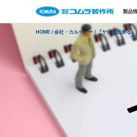
製品
HOME
/
会社・カルチャー
/
『ヤレば出来る』