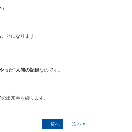
い」
ることになります。
やった”人間の記録
なのです。
での出来事を綴ります。
次へ »
一覧へ