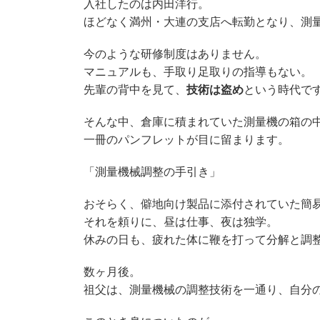
入社したのは内田洋行。
ほどなく満州・大連の支店へ転勤となり、測
今のような研修制度はありません。
マニュアルも、手取り足取りの指導もない。
先輩の背中を見て、
技術は盗め
という時代で
そんな中、倉庫に積まれていた測量機の箱の
一冊のパンフレットが目に留まります。
「測量機械調整の手引き」
おそらく、僻地向け製品に添付されていた簡
それを頼りに、昼は仕事、夜は独学。
休みの日も、疲れた体に鞭を打って分解と調
数ヶ月後。
祖父は、測量機械の調整技術を一通り、自分